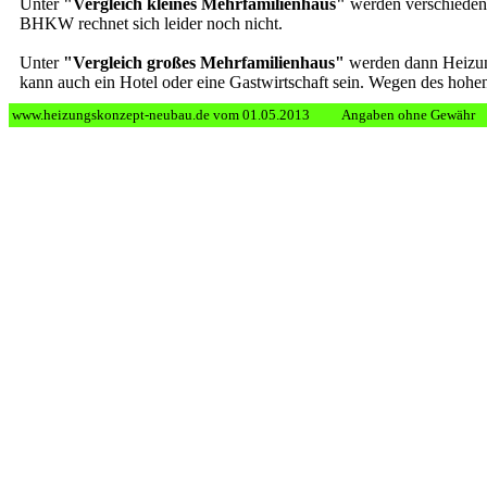
Unter
"Vergleich kleines Mehrfamilienhaus"
werden verschiedene
BHKW rechnet sich leider noch nicht.
Unter
"Vergleich großes Mehrfamilienhaus"
werden dann Heizung
kann auch ein Hotel oder eine Gastwirtschaft sein. Wegen des h
www.heizungskonzept-neubau.de vom 01.05.2013 Angaben ohne Gewähr