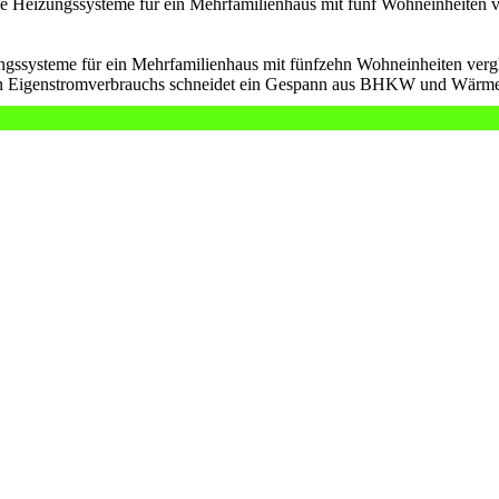
 Heizungssysteme für ein Mehrfamilienhaus mit fünf Wohneinheiten ve
ssysteme für ein Mehrfamilienhaus mit fünfzehn Wohneinheiten vergli
ohen Eigenstromverbrauchs schneidet ein Gespann aus BHKW und Wärm