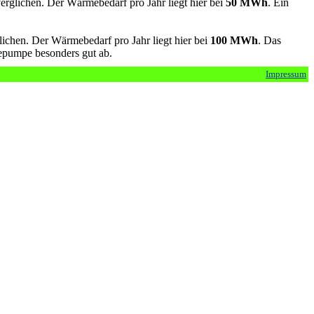
rglichen. Der Wärmebedarf pro Jahr liegt hier bei
50 MWh
. Ein
chen. Der Wärmebedarf pro Jahr liegt hier bei
100 MWh
. Das
epumpe besonders gut ab.
Impressum